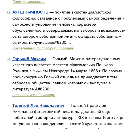
Словарь синонимов
АУТЕНТИЧНОСТЬ
— понятие экзистенциалистской
33
философии, связанное с проблемами самоопределения и
самоконституирования человека, характера
обусловленности совершаемых им выборов и возможности
быть автором собственной жизни, обладать собственным
бытием, получившее&#8230; …
Современный философский словарь
Горький Максим
— Горький, Максим литературное имя
34
известного писателя Алексея Максимовича Пешкова.
Родился в Нижнем Новгороде 14 марта 1868 г. По своему
происхождению Горький отнюдь не принадлежит к тем
отбросам общества, певцом которых он выступил в
литературе.&#8230; …
Биографический словарь
Толстой Лев Николаевич
— Толстой (граф Лев
35
Николаевич) знаменитый писатель, достигший еще
небывалой в истории литературы XIX в. славы. В его лице
могущественно соединились великий художник с великим