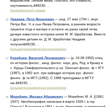
моралистом. Личная жизнь Толстого, его стойкость,
неутомимость,&#8230; …
Биографический словарь
Чаадаев, Петр Яковлевич
— род. 27 мая 1794 г., внук
36
Петра Вас. Ч. и сын Якова Петровича, в раннем возрасте
лишился отца и матери и остался на руках своей тетки,
дочери известного историка князя М. М. Щербатова. Вместе
с другими детьми кн. Д. М. Щербатова Чаадаев
получил&#8230; …
Большая биографическая энциклопедия
Курабцев, Василий Леонидович
— (р. 24.08.1950) спец.
37
по истории филос., канд. филос. наук, доц. Род. в Крыму в
с. Курцы Симферопольского р на. Окончил филос. ф т ЛГУ
(1987), в 1992 асп. при кафедре истории рус. филос.
филос. ф та МГУ (1992). С 1988 преподавал в МГТУ
им.&#8230; …
Большая биографическая энциклопедия
Морейнис, Михаил Абрамович
— Морейнис М. А. [(1861
38
1937). Автобиография написана в марте 1926 г. в гор.
Одессе.] Я родился в 1861 г. в гор. Николаеве, в зажиточной