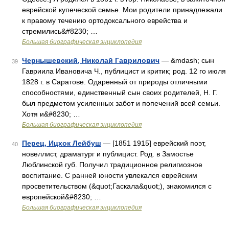
еврейской купеческой семье. Мои родители принадлежали
к правому течению ортодоксального еврейства и
стремились&#8230; …
Большая биографическая энциклопедия
Чернышевский, Николай Гаврилович
— &mdash; сын
39
Гавриила Ивановича Ч., публицист и критик; род. 12 го июля
1828 г. в Саратове. Одаренный от природы отличными
способностями, единственный сын своих родителей, Н. Г.
был предметом усиленных забот и попечений всей семьи.
Хотя и&#8230; …
Большая биографическая энциклопедия
Перец, Ицхок Лейбуш
— [1851 1915] еврейский поэт,
40
новеллист, драматург и публицист. Род. в Замостье
Люблинской губ. Получил традиционное религиозное
воспитание. С ранней юности увлекался еврейским
просветительством (&quot;Гаскала&quot;), знакомился с
европейской&#8230; …
Большая биографическая энциклопедия